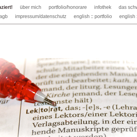
ziert!
über mich
portfolio/honorare
infothek
das schw
agb
impressum/datenschutz
english :: portfolio
english :