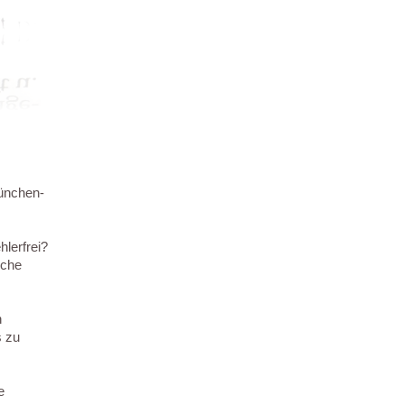
München-
hlerfrei?
sche
n
s zu
e