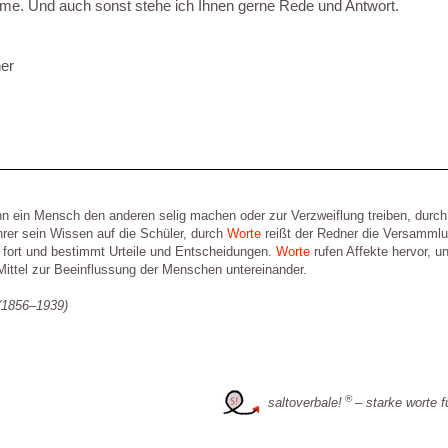
me. Und auch sonst stehe ich Ihnen gerne Rede und Antwort.
er
n ein Mensch den anderen selig machen oder zur Verzweiflung treiben, durc
hrer sein Wissen auf die Schüler, durch
Worte
reißt der Redner die Versammlu
h fort und bestimmt Urteile und Entscheidungen.
Worte
rufen Affekte hervor, un
Mittel zur Beeinflussung der Menschen untereinander.
(1856–1939)
®
saltoverbale!
– starke worte f