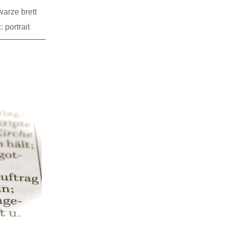
arze brett
: portrait