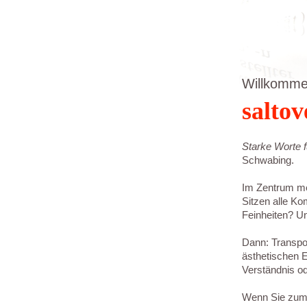
Willkomme
saltov
Starke Worte f
Schwabing.
Im Zentrum mein
Sitzen alle K
Feinheiten? U
Dann: Transpor
ästhetischen E
Verständnis od
Wenn Sie zumin